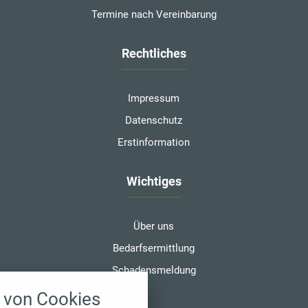
Termine nach Vereinbarung
Rechtliches
Impressum
Datenschutz
Erstinformation
Wichtiges
Über uns
Bedarfsermittlung
Schadensmeldung
nstellungen
von Cookies
über alle verwendeten Cookies und