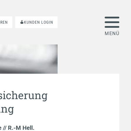
AREN
KUNDEN LOGIN
sicherung
ung
e // R.-M Hell
.