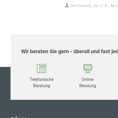
hellfinanz.de // R.-M H
Wir beraten Sie gern - überall und fast jed
Telefonische
Online-
Beratung
Beratung