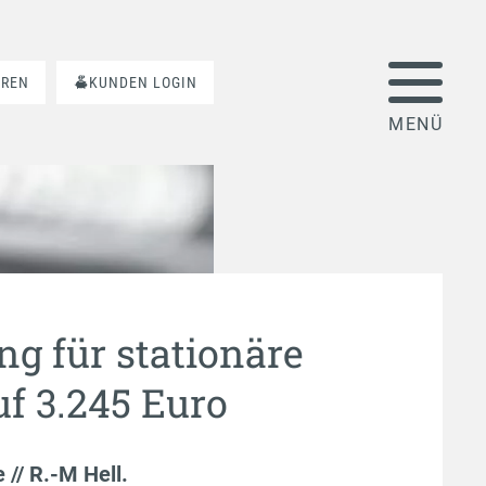
AREN
KUNDEN LOGIN
ng für stationäre
uf 3.245 Euro
e // R.-M Hell
.