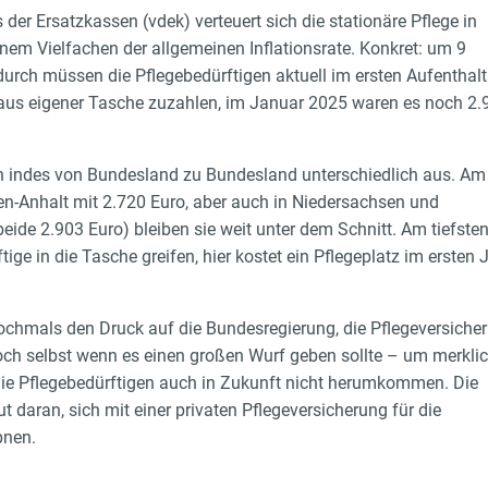
er Ersatzkassen (vdek) verteuert sich die stationäre Pflege in
inem Vielfachen der allgemeinen Inflationsrate. Konkret: um 9
durch müssen die Pflegebedürftigen aktuell im ersten Aufenthal
 aus eigener Tasche zuzahlen, im Januar 2025 waren es noch 2
en indes von Bundesland zu Bundesland unterschiedlich aus. A
sen-Anhalt mit 2.720 Euro, aber auch in Niedersachsen und
de 2.903 Euro) bleiben sie weit unter dem Schnitt. Am tiefste
ge in die Tasche greifen, hier kostet ein Pflegeplatz im ersten 
ochmals den Druck auf die Bundesregierung, die Pflegeversich
 Doch selbst wenn es einen großen Wurf geben sollte – um merkli
die Pflegebedürftigen auch in Zukunft nicht herumkommen. Die
 daran, sich mit einer privaten Pflegeversicherung für die
pnen.