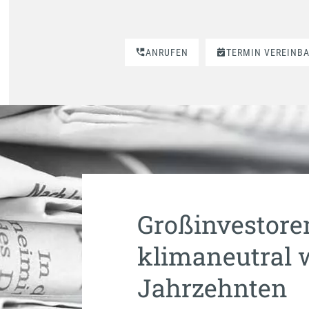
ANRUFEN
TERMIN VEREINB
Großinvestore
klimaneutral w
Jahrzehnten