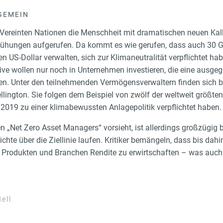
GEMEIN
Vereinten Nationen die Menschheit mit dramatischen neuen Kalk
ühungen aufgerufen. Da kommt es wie gerufen, dass auch 30 Gr
 US-Dollar verwalten, sich zur Klimaneutralität verpflichtet hab
ive wollen nur noch in Unternehmen investieren, die eine ausgeg
n. Unter den teilnehmenden Vermögensverwaltern finden sich b
llington. Sie folgen dem Beispiel von zwölf der weltweit größ
2019 zu einer klimabewussten Anlagepolitik verpflichtet haben.
n „Net Zero Asset Managers“ vorsieht, ist allerdings großzügig
hte über die Ziellinie laufen. Kritiker bemängeln, dass bis dah
n Produkten und Branchen Rendite zu erwirtschaften – was auch
ell