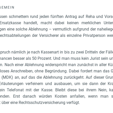
GEMEIN
ssen schmettern rund jeden fünften Antrag auf Reha und Vors
Ersatzkasse handelt, macht dabei keinen merklichen Unte
egen eine solche Ablehnung – vermutlich aufgrund der naheli
chtsabteilungen der Versicherer als einzelne Privatperson we
pruch nämlich je nach Kassenart in bis zu zwei Dritteln der Fäll
hancen besser als 50 Prozent. Und man muss kein Jurist sein u
 Nach einer Ablehnung widerspricht man zunächst in aller Kürz
ormloses Anschreiben, ohne Begründung. Dabei fordert man das 
 (MDK) an, auf das die Ablehnung zurückgeht. Auf dieser Grund
 Erläuterungen verfeinern und ausbauen, um sie dann der K
 ein Telefonat mit der Kasse. Bleibt diese bei ihrem Nein
nden. Erst danach würden Kosten anfallen, wenn man se
 über eine Rechtsschutzversicherung verfügt.