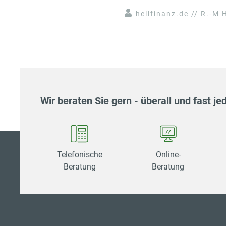
hellfinanz.de // R.-M H
Wir beraten Sie gern - überall und fast jed
Telefonische
Online-
Beratung
Beratung