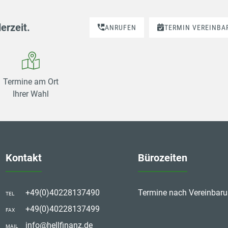
erzeit.
ANRUFEN
TERMIN VEREINBA
Termine am Ort
Ihrer Wahl
Kontakt
Bürozeiten
+49(0)40228137490
Termine nach Vereinbar
TEL
+49(0)40228137499
FAX
info@hellfinanz.de
MAIL