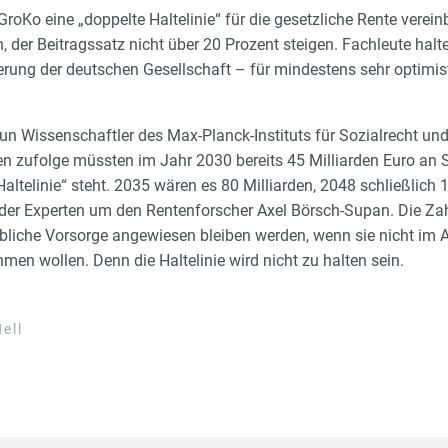
GroKo eine „doppelte Haltelinie“ für die gesetzliche Rente verei
n, der Beitragssatz nicht über 20 Prozent steigen. Fachleute halt
rung der deutschen Gesellschaft – für mindestens sehr optimist
n Wissenschaftler des Max-Planck-Instituts für Sozialrecht und
en zufolge müssten im Jahr 2030 bereits 45 Milliarden Euro an
altelinie“ steht. 2035 wären es 80 Milliarden, 2048 schließlich 
 der Experten um den Rentenforscher Axel Börsch-Supan. Die Zah
ebliche Vorsorge angewiesen bleiben werden, wenn sie nicht im Al
en wollen. Denn die Haltelinie wird nicht zu halten sein.
ell