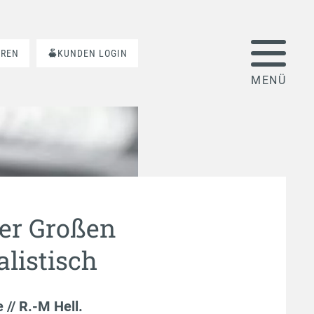
AREN
KUNDEN LOGIN
er Großen
alistisch
e // R.-M Hell
.