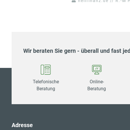
hellfinanz.de // R.-M H
Wir beraten Sie gern - überall und fast jed
Telefonische
Online-
Beratung
Beratung
Adresse