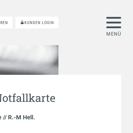
AREN
KUNDEN LOGIN
otfallkarte
e // R.-M Hell
.