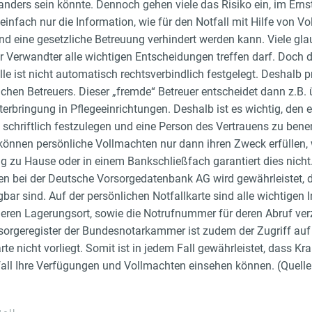
 anders sein könnte.
Dennoch gehen viele das Risiko ein, im Ern
infach nur die Information, wie für den Notfall mit Hilfe von 
nd eine gesetzliche Betreuung verhindert werden kann. Viele gla
r Verwandter alle wichtigen Entscheidungen treffen darf. Doch das
lle ist nicht automatisch rechtsverbindlich festgelegt. Deshalb 
ichen Betreuers. Dieser „fremde“ Betreuer entscheidet dann z.B. ü
erbringung in Pflegeeinrichtungen. Deshalb ist es wichtig, den 
schriftlich festzulegen und eine Person des Vertrauens zu bene
können persönliche Vollmachten nur dann ihren Zweck erfüllen, 
g zu Hause oder in einem Bankschließfach garantiert dies nicht
n bei der Deutsche Vorsorgedatenbank AG wird gewährleistet,
gbar sind. Auf der persönlichen Notfallkarte sind alle wichtigen
en Lagerungsort, sowie die Notrufnummer für deren Abruf verz
rsorgeregister der Bundesnotarkammer ist zudem der Zugriff a
rte nicht vorliegt. Somit ist in jedem Fall gewährleistet, dass Kr
fall Ihre Verfügungen und Vollmachten einsehen können. (Qu