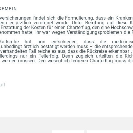
GEMEIN
nversicherungen findet sich die Formulierung, dass ein Kranke
wenn er ärztlich verordnet wurde. Unter Berufung auf diese K
 Erstattung der Kosten für einen Charterflug, den eine Hochsc
genommen hatte. Ihr war wegen Verständigungsproblemen die R
Karlsruhe hat nun entschieden, dass die medizinis
 unbedingt ärztlich bestätigt werden muss – die entsprechend
erhandelten Fall reiche es aus, dass die Rückreise erkennbar 
llerdings nur ein Teilerfolg. Denn zugleich urteilten die Ric
t werden müssen. Den wesentlich teureren Charterflug muss die
ell