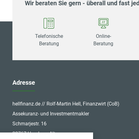
Wir beraten Sie gern - überall und fast jed
Telefonische
Online-
Beratung
Beratung
Adresse
hellfinanz.de // Rolf-Martin Hell, Finanzwirt (CoB)
Assekuranz- und Investmentmakler
Schmarjestr. 16
stellungen
22767 Hamburg-Altona
ten Cookies und Skripte. Sie haben die Möglichkeit