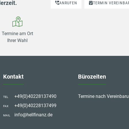
erzeit.
ANRUFEN
TERMIN VEREINBA
Termine am Ort
Ihrer Wahl
Kontakt
Bürozeiten
+49(0)40228137490
Termine nach Vereinbar
TEL
+49(0)40228137499
FAX
info@hellfinanz.de
MAIL