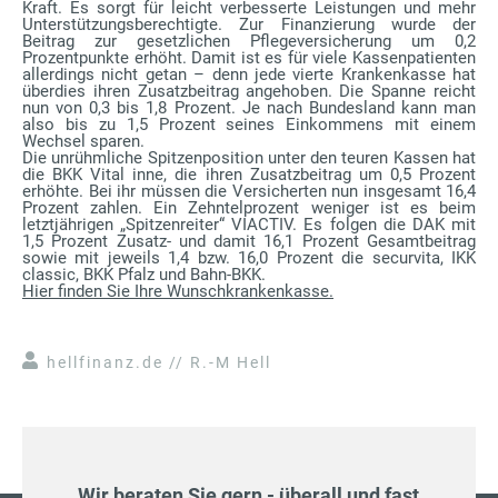
Kraft. Es sorgt für leicht verbesserte Leistungen und mehr
Unterstützungsberechtigte. Zur Finanzierung wurde der
Beitrag zur gesetzlichen Pflegeversicherung um 0,2
Prozentpunkte erhöht. Damit ist es für viele Kassenpatienten
allerdings nicht getan – denn jede vierte Krankenkasse hat
überdies ihren Zusatzbeitrag angehoben. Die Spanne reicht
nun von 0,3 bis 1,8 Prozent. Je nach Bundesland kann man
also bis zu 1,5 Prozent seines Einkommens mit einem
Wechsel sparen.
Die unrühmliche Spitzenposition unter den teuren Kassen hat
die BKK Vital inne, die ihren Zusatzbeitrag um 0,5 Prozent
erhöhte. Bei ihr müssen die Versicherten nun insgesamt 16,4
Prozent zahlen. Ein Zehntelprozent weniger ist es beim
letztjährigen „Spitzenreiter“ VIACTIV. Es folgen die DAK mit
1,5 Prozent Zusatz- und damit 16,1 Prozent Gesamtbeitrag
sowie mit jeweils 1,4 bzw. 16,0 Prozent die securvita, IKK
classic, BKK Pfalz und Bahn-BKK.
Hier finden Sie Ihre Wunschkrankenkasse.
hellfinanz.de // R.-M Hell
Wir beraten Sie gern - überall und fast