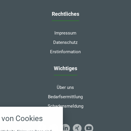
Rechtliches
Impressum
Datenschutz
Erstinformation
Wichtiges
Über uns
Bedarfsermittlung
Schadensmeldung
nstellungen
von Cookies
über alle verwendeten Cookies und
chkeit folgende Kategorien zu
r zu blockieren.